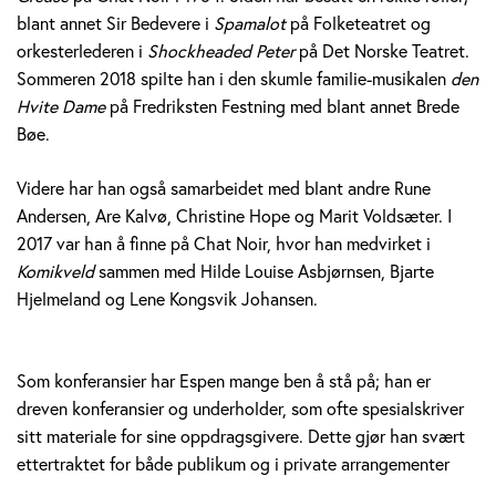
blant annet Sir Bedevere i
Spamalot
på Folketeatret og
orkesterlederen i
Shockheaded Peter
på Det Norske Teatret.
Sommeren 2018 spilte han i den skumle familie-musikalen
den
Hvite Dame
på Fredriksten Festning med blant annet Brede
Bøe.
Videre har han også samarbeidet med blant andre Rune
Andersen, Are Kalvø, Christine Hope og Marit Voldsæter. I
2017 var han å finne på Chat Noir, hvor han medvirket i
Komikveld
sammen med Hilde Louise Asbjørnsen, Bjarte
Hjelmeland og Lene Kongsvik Johansen.
Som konferansier har Espen mange ben å stå på; han er
dreven konferansier og underholder, som ofte spesialskriver
sitt materiale for sine oppdragsgivere. Dette gjør han svært
ettertraktet for både publikum og i private arrangementer