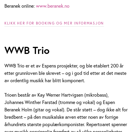
Beranek online:
www.beranek.no
KLIKK HER FOR BOOKING OG MER INFORMASJON
WWB Trio
WWB Trio er et av Espens prosjekter, og ble etablert 200 år
etter grunnloven ble skrevet – og i god tid etter at det meste
av ordentlig musikk har blitt komponert.
Trioen består av Kay Werner Hartvigsen (mikrobass),
Johannes Winther Farstad (tromme og vokal) og Espen
Beranek Holm (gitar og vokal). De står støtt – dog ikke alt for
bredbent – på den musikalske arven etter noen av forrige
århundrets største populærkomponister. Repertoaret spenner
over musikk opprinnelig fremført av så ulike personligheter