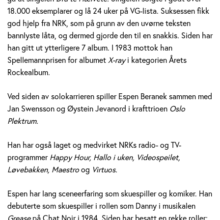
e
18.000 eksemplarer og lå 24 uker på VG-lista. Suksessen fikk
god hjelp fra NRK, som på grunn av den uvørne teksten
r
bannlyste låta, og dermed gjorde den til en snakkis. Siden har
a
han gitt ut ytterligere 7 album. I 1983 mottok han
Spellemannprisen for albumet
X-ray
i kategorien Årets
n
Rockealbum.
e
Ved siden av solokarrieren spiller Espen Beranek sammen med
k
Jan Swensson og Øystein Jevanord i krafttrioen
Oslo
Plektrum.
H
Han har også laget og medvirket NRKs radio- og TV-
o
programmer
Happy Hour, Hallo i uken, Videospeilet,
l
Løvebakken, Maestro
og
Virtuos.
m
Espen har lang sceneerfaring som skuespiller og komiker. Han
debuterte som skuespiller i rollen som Danny i musikalen
Grease
på Chat Noir i 1984. Siden har besatt en rekke roller;