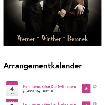
Arrangementkalender
JUL
Familiemusikalen Den hvite dame
4
jul 4@18:30-jul 8@23:00
ons
JUL
Familiemusikalen Den hvite dame