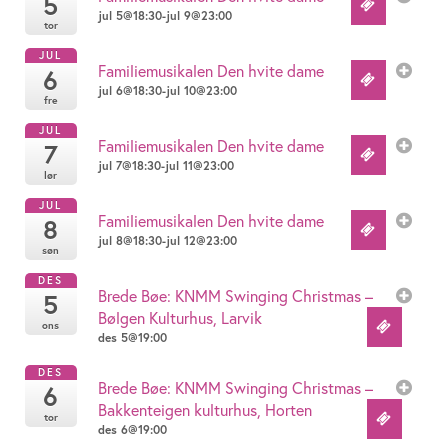
5
jul 5@18:30-jul 9@23:00
tor
JUL
Familiemusikalen Den hvite dame
6
jul 6@18:30-jul 10@23:00
fre
JUL
Familiemusikalen Den hvite dame
7
jul 7@18:30-jul 11@23:00
lør
JUL
Familiemusikalen Den hvite dame
8
jul 8@18:30-jul 12@23:00
søn
DES
Brede Bøe: KNMM Swinging Christmas –
5
Bølgen Kulturhus, Larvik
ons
des 5@19:00
DES
Brede Bøe: KNMM Swinging Christmas –
6
Bakkenteigen kulturhus, Horten
tor
des 6@19:00