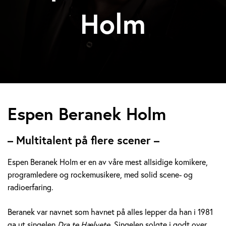
Holm
E
Espen Beranek Holm
s
– Multitalent på flere scener –
p
Espen Beranek Holm er en av våre mest allsidige komikere,
e
programledere og rockemusikere, med solid scene- og
radioerfaring.
n
B
Beranek var navnet som havnet på alles lepper da han i 1981
ga ut singelen
Dra te Hælvete.
Singelen solgte i godt over