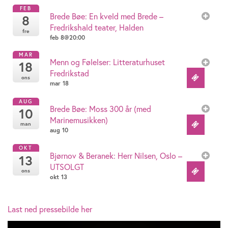
FEB
Brede Bøe: En kveld med Brede –
8
Fredrikshald teater, Halden
fre
feb 8@20:00
MAR
Menn og Følelser: Litteraturhuset
18
Fredrikstad
ons
mar 18
AUG
Brede Bøe: Moss 300 år (med
10
Marinemusikken)
man
aug 10
OKT
Bjørnov & Beranek: Herr Nilsen, Oslo –
13
UTSOLGT
ons
okt 13
Last ned pressebilde her