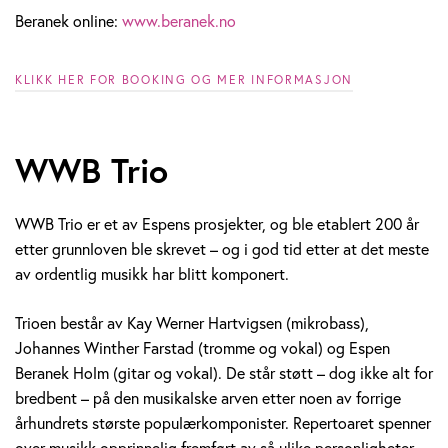
Beranek online:
www.beranek.no
KLIKK HER FOR BOOKING OG MER INFORMASJON
WWB Trio
WWB Trio er et av Espens prosjekter, og ble etablert 200 år
etter grunnloven ble skrevet – og i god tid etter at det meste
av ordentlig musikk har blitt komponert.
Trioen består av Kay Werner Hartvigsen (mikrobass),
Johannes Winther Farstad (tromme og vokal) og Espen
Beranek Holm (gitar og vokal). De står støtt – dog ikke alt for
bredbent – på den musikalske arven etter noen av forrige
århundrets største populærkomponister. Repertoaret spenner
over musikk opprinnelig fremført av så ulike personligheter