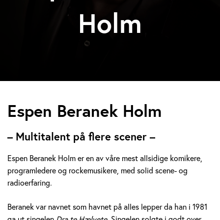
Holm
E
Espen Beranek Holm
s
– Multitalent på flere scener –
p
Espen Beranek Holm er en av våre mest allsidige komikere,
e
programledere og rockemusikere, med solid scene- og
radioerfaring.
n
B
Beranek var navnet som havnet på alles lepper da han i 1981
ga ut singelen
Dra te Hælvete.
Singelen solgte i godt over