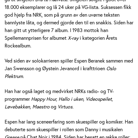
e
18.000 eksemplarer og lå 24 uker på VG-lista. Suksessen fikk
god hjelp fra NRK, som på grunn av den uvørne teksten
r
bannlyste låta, og dermed gjorde den til en snakkis. Siden har
a
han gitt ut ytterligere 7 album. I 1983 mottok han
Spellemannprisen for albumet
X-ray
i kategorien Årets
n
Rockealbum.
e
Ved siden av solokarrieren spiller Espen Beranek sammen med
k
Jan Swensson og Øystein Jevanord i krafttrioen
Oslo
Plektrum.
H
Han har også laget og medvirket NRKs radio- og TV-
o
programmer
Happy Hour, Hallo i uken, Videospeilet,
l
Løvebakken, Maestro
og
Virtuos.
m
Espen har lang sceneerfaring som skuespiller og komiker. Han
debuterte som skuespiller i rollen som Danny i musikalen
Grease
på Chat Noir i 1984. Siden har besatt en rekke roller;