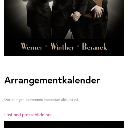
Arrangementkalender
Det er ingen kommende hendelser akkurat nå.
Last ned pressebilde her