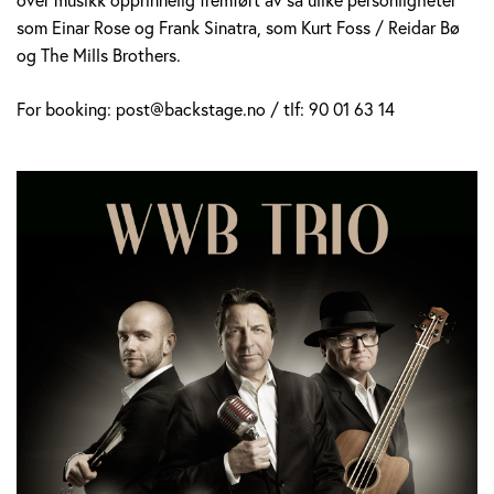
som Einar Rose og Frank Sinatra, som Kurt Foss / Reidar Bø
og The Mills Brothers.
For booking: post@backstage.no / tlf: 90 01 63 14