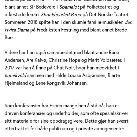
blant annet Sir Bedevere i
Spamalot
på Folketeatret og
orkesterlederen i
Shockheaded Peter
på Det Norske Teatret.
Sommeren 2018 spilte han i den skumle familie-musikalen
den
Hvite Dame
på Fredriksten Festning med blant annet Brede
Bøe.
Videre har han også samarbeidet med blant andre Rune
Andersen, Are Kalvø, Christine Hope og Marit Voldsæter. I
2017 var han å finne på Chat Noir, hvor han medvirket i
Komikveld
sammen med Hilde Louise Asbjørnsen, Bjarte
Hjelmeland og Lene Kongsvik Johansen.
Som konferansier har Espen mange ben å stå på; han er
dreven konferansier og underholder, som ofte spesialskriver
sitt materiale for sine oppdragsgivere. Dette gjør han svært
ettertraktet for både publikum og i private arrangementer