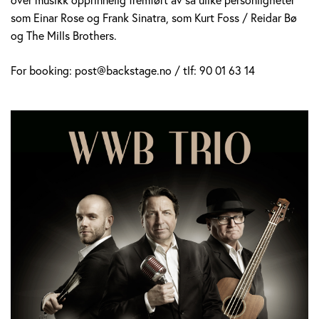
som Einar Rose og Frank Sinatra, som Kurt Foss / Reidar Bø
og The Mills Brothers.
For booking: post@backstage.no / tlf: 90 01 63 14