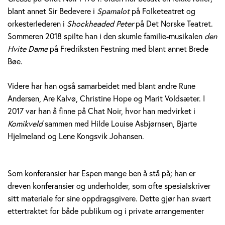
blant annet Sir Bedevere i
Spamalot
på Folketeatret og
orkesterlederen i
Shockheaded Peter
på Det Norske Teatret.
Sommeren 2018 spilte han i den skumle familie-musikalen
den
Hvite Dame
på Fredriksten Festning med blant annet Brede
Bøe.
Videre har han også samarbeidet med blant andre Rune
Andersen, Are Kalvø, Christine Hope og Marit Voldsæter. I
2017 var han å finne på Chat Noir, hvor han medvirket i
Komikveld
sammen med Hilde Louise Asbjørnsen, Bjarte
Hjelmeland og Lene Kongsvik Johansen.
Som konferansier har Espen mange ben å stå på; han er
dreven konferansier og underholder, som ofte spesialskriver
sitt materiale for sine oppdragsgivere. Dette gjør han svært
ettertraktet for både publikum og i private arrangementer