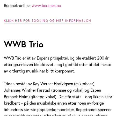
Beranek online:
www.beranek.no
KLIKK HER FOR BOOKING OG MER INFORMASJON
WWB Trio
WWB Trio er et av Espens prosjekter, og ble etablert 200 år
etter grunnloven ble skrevet – og i god tid etter at det meste
av ordentlig musikk har blitt komponert.
Trioen består av Kay Werner Hartvigsen (mikrobass),
Johannes Winther Farstad (tromme og vokal) og Espen
Beranek Holm (gitar og vokal). De står støtt – dog ikke alt for
bredbent – på den musikalske arven etter noen av forrige
århundrets største populærkomponister. Repertoaret spenner
over musikk opprinnelig fremført av så ulike personligheter