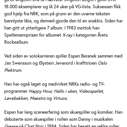
e
18.000 eksemplarer og lå 24 uker på VG-lista. Suksessen fikk
god hjelp fra NRK, som på grunn av den uvørne teksten
r
bannlyste låta, og dermed gjorde den til en snakkis. Siden har
a
han gitt ut ytterligere 7 album. I 1983 mottok han
Spellemannprisen for albumet
X-ray
i kategorien Årets
n
Rockealbum.
e
Ved siden av solokarrieren spiller Espen Beranek sammen med
k
Jan Swensson og Øystein Jevanord i krafttrioen
Oslo
Plektrum.
H
Han har også laget og medvirket NRKs radio- og TV-
o
programmer
Happy Hour, Hallo i uken, Videospeilet,
l
Løvebakken, Maestro
og
Virtuos.
m
Espen har lang sceneerfaring som skuespiller og komiker. Han
debuterte som skuespiller i rollen som Danny i musikalen
Grease
på Chat Noir i 1984. Siden har besatt en rekke roller;