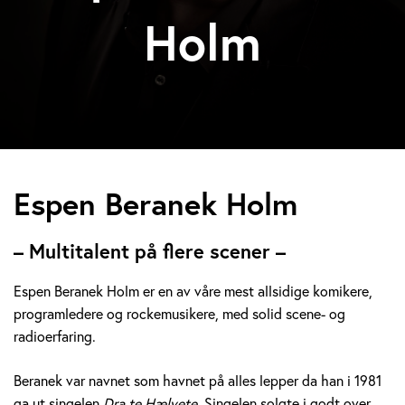
Holm
E
Espen Beranek Holm
s
– Multitalent på flere scener –
p
Espen Beranek Holm er en av våre mest allsidige komikere,
e
programledere og rockemusikere, med solid scene- og
radioerfaring.
n
B
Beranek var navnet som havnet på alles lepper da han i 1981
ga ut singelen
Dra te Hælvete.
Singelen solgte i godt over