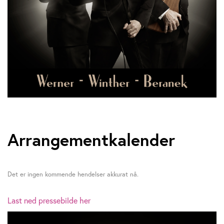
Arrangementkalender
Det er ingen kommende hendelser akkurat nå.
Last ned pressebilde her