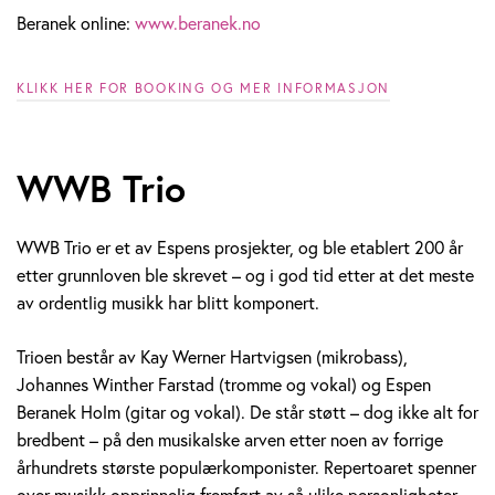
Beranek online:
www.beranek.no
KLIKK HER FOR BOOKING OG MER INFORMASJON
WWB Trio
WWB Trio er et av Espens prosjekter, og ble etablert 200 år
etter grunnloven ble skrevet – og i god tid etter at det meste
av ordentlig musikk har blitt komponert.
Trioen består av Kay Werner Hartvigsen (mikrobass),
Johannes Winther Farstad (tromme og vokal) og Espen
Beranek Holm (gitar og vokal). De står støtt – dog ikke alt for
bredbent – på den musikalske arven etter noen av forrige
århundrets største populærkomponister. Repertoaret spenner
over musikk opprinnelig fremført av så ulike personligheter