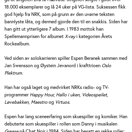
e
18.000 eksemplarer og lå 24 uker på VG-lista. Suksessen fikk
god hjelp fra NRK, som på grunn av den uvørne teksten
r
bannlyste låta, og dermed gjorde den til en snakkis. Siden har
a
han gitt ut ytterligere 7 album. I 1983 mottok han
Spellemannprisen for albumet
X-ray
i kategorien Årets
n
Rockealbum.
e
Ved siden av solokarrieren spiller Espen Beranek sammen med
k
Jan Swensson og Øystein Jevanord i krafttrioen
Oslo
Plektrum.
H
Han har også laget og medvirket NRKs radio- og TV-
o
programmer
Happy Hour, Hallo i uken, Videospeilet,
l
Løvebakken, Maestro
og
Virtuos.
m
Espen har lang sceneerfaring som skuespiller og komiker. Han
debuterte som skuespiller i rollen som Danny i musikalen
Grease
på Chat Noir i 1984. Siden har besatt en rekke roller;