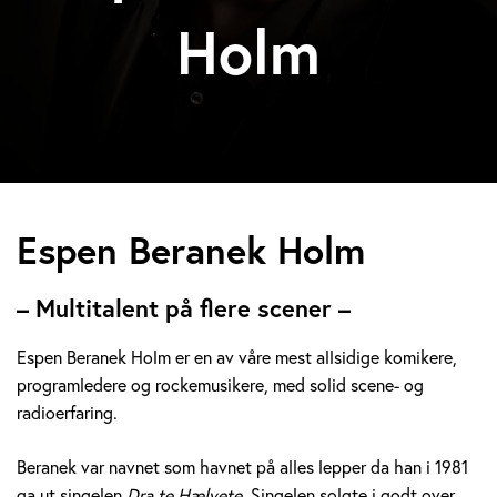
Holm
E
Espen Beranek Holm
s
– Multitalent på flere scener –
p
Espen Beranek Holm er en av våre mest allsidige komikere,
e
programledere og rockemusikere, med solid scene- og
radioerfaring.
n
B
Beranek var navnet som havnet på alles lepper da han i 1981
ga ut singelen
Dra te Hælvete.
Singelen solgte i godt over