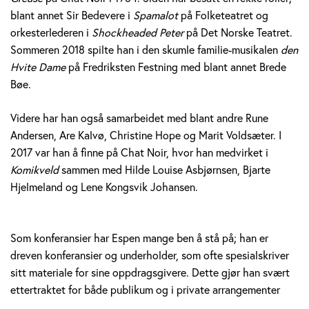
blant annet Sir Bedevere i
Spamalot
på Folketeatret og
orkesterlederen i
Shockheaded Peter
på Det Norske Teatret.
Sommeren 2018 spilte han i den skumle familie-musikalen
den
Hvite Dame
på Fredriksten Festning med blant annet Brede
Bøe.
Videre har han også samarbeidet med blant andre Rune
Andersen, Are Kalvø, Christine Hope og Marit Voldsæter. I
2017 var han å finne på Chat Noir, hvor han medvirket i
Komikveld
sammen med Hilde Louise Asbjørnsen, Bjarte
Hjelmeland og Lene Kongsvik Johansen.
Som konferansier har Espen mange ben å stå på; han er
dreven konferansier og underholder, som ofte spesialskriver
sitt materiale for sine oppdragsgivere. Dette gjør han svært
ettertraktet for både publikum og i private arrangementer