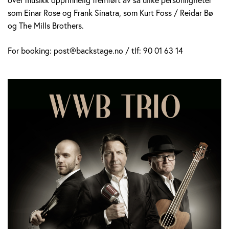
som Einar Rose og Frank Sinatra, som Kurt Foss / Reidar Bø
og The Mills Brothers.
For booking: post@backstage.no / tlf: 90 01 63 14