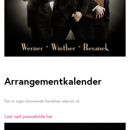
Arrangementkalender
Det er ingen kommende hendelser akkurat nå.
Last ned pressebilde her