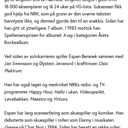
e
18.000 eksemplarer og lå 24 uker på VG-lista. Suksessen fikk
god hjelp fra NRK, som på grunn av den uvørne teksten
r
bannlyste låta, og dermed gjorde den til en snakkis. Siden har
a
han gitt ut ytterligere 7 album. I 1983 mottok han
Spellemannprisen for albumet
X-ray
i kategorien Årets
n
Rockealbum.
e
Ved siden av solokarrieren spiller Espen Beranek sammen med
k
Jan Swensson og Øystein Jevanord i krafttrioen
Oslo
Plektrum.
H
Han har også laget og medvirket NRKs radio- og TV-
o
programmer
Happy Hour, Hallo i uken, Videospeilet,
l
Løvebakken, Maestro
og
Virtuos.
m
Espen har lang sceneerfaring som skuespiller og komiker. Han
debuterte som skuespiller i rollen som Danny i musikalen
Grease
på Chat Noir i 1984. Siden har besatt en rekke roller;