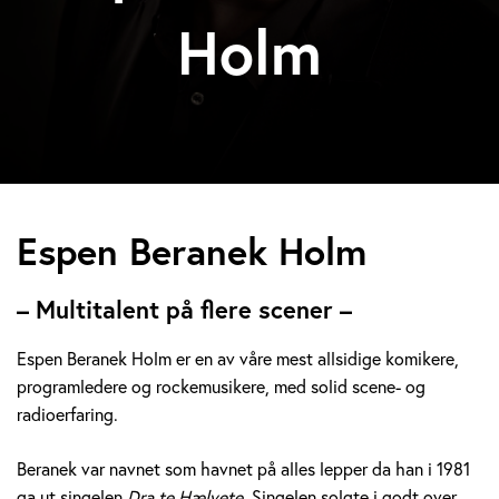
Holm
E
Espen Beranek Holm
s
– Multitalent på flere scener –
p
Espen Beranek Holm er en av våre mest allsidige komikere,
e
programledere og rockemusikere, med solid scene- og
radioerfaring.
n
B
Beranek var navnet som havnet på alles lepper da han i 1981
ga ut singelen
Dra te Hælvete.
Singelen solgte i godt over