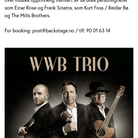
som Einar Rose og Frank Sinatra, som Kurt Foss / Reidar Bø
og The Mills Brothers.
For booking: post@backstage.no / tlf: 90 01 63 14