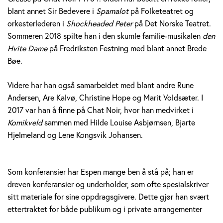
blant annet Sir Bedevere i
Spamalot
på Folketeatret og
orkesterlederen i
Shockheaded Peter
på Det Norske Teatret.
Sommeren 2018 spilte han i den skumle familie-musikalen
den
Hvite Dame
på Fredriksten Festning med blant annet Brede
Bøe.
Videre har han også samarbeidet med blant andre Rune
Andersen, Are Kalvø, Christine Hope og Marit Voldsæter. I
2017 var han å finne på Chat Noir, hvor han medvirket i
Komikveld
sammen med Hilde Louise Asbjørnsen, Bjarte
Hjelmeland og Lene Kongsvik Johansen.
Som konferansier har Espen mange ben å stå på; han er
dreven konferansier og underholder, som ofte spesialskriver
sitt materiale for sine oppdragsgivere. Dette gjør han svært
ettertraktet for både publikum og i private arrangementer