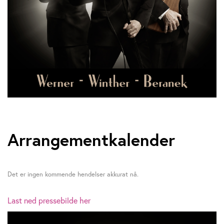
Arrangementkalender
Det er ingen kommende hendelser akkurat nå.
Last ned pressebilde her