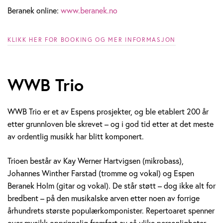
Beranek online:
www.beranek.no
KLIKK HER FOR BOOKING OG MER INFORMASJON
WWB Trio
WWB Trio er et av Espens prosjekter, og ble etablert 200 år
etter grunnloven ble skrevet – og i god tid etter at det meste
av ordentlig musikk har blitt komponert.
Trioen består av Kay Werner Hartvigsen (mikrobass),
Johannes Winther Farstad (tromme og vokal) og Espen
Beranek Holm (gitar og vokal). De står støtt – dog ikke alt for
bredbent – på den musikalske arven etter noen av forrige
århundrets største populærkomponister. Repertoaret spenner
over musikk opprinnelig fremført av så ulike personligheter