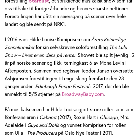
forestilling
Stardust
,
et sprudlende musikalsk show som tar
n
oss tilbake til forrige århundre og hennes største heltinner.
Forestillingen har gått sin seiersgang på scener over hele
s
landet og ble sendt på NRK1.
e
I 2016 vant Hilde Louise Komiprisen som
Årets Kvinnelige
n
Scenekomiker
for sin selvskrevne soloforestilling
The Lulu
Show – Livet er en dans på renter.
Showet ble spilt jevnlig i 2
år på norske scener og fikk terningkast 6 av Mona Levin i
Aftenposten. Sammen med regissør Teodor Janson oversatte
Asbjørnsen forestillingen til engelsk og fremførte den 23
ganger under
Edinburgh Fringe Festival
i 2017, der den ble
anmeldt til 5/5 stjerner på
BroadwayBaby.com
.
På musikalscenen har Hilde Louise gjort store roller som som
Konferansieren i
Cabaret
(2017), Roxie Hart i
Chicago
, Mrs.
Adelaide i
Guys and Dolls
og vunnet Komiprisen for rollen
som Ulla i
The Producers
på Oslo Nye Teater i 2011.