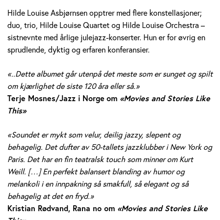
Hilde Louise Asbjørnsen opptrer med flere konstellasjoner;
duo, trio, Hilde Louise Quartet og Hilde Louise Orchestra –
sistnevnte med årlige julejazz-konserter. Hun er for øvrig en
sprudlende, dyktig og erfaren konferansier.
«..Dette albumet går utenpå det meste som er sunget og spilt
om kjærlighet de siste 120 åra eller så.»
Terje Mosnes/Jazz i Norge
om
«Movies and Stories Like
This»
«Soundet er mykt som velur, deilig jazzy, slepent og
behagelig. Det dufter av 50-tallets jazzklubber i New York og
Paris. Det har en fin teatralsk touch som minner om Kurt
Weill. […] En perfekt balansert blanding av humor og
melankoli i en innpakning så smakfull, så elegant og så
behagelig at det en fryd.»
Kristian Rødvand, Rana no om
«Movies and Stories Like