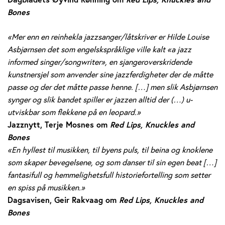
Bones
«Mer enn en reinhekla jazzsanger/låtskriver er Hilde Louise
Asbjørnsen det som engelskspråklige ville kalt «a jazz
informed singer/songwriter», en sjangeroverskridende
kunstnersjel som anvender sine jazzferdigheter der de måtte
passe og der det måtte passe henne. […] men slik Asbjørnsen
synger og slik bandet spiller er jazzen alltid der (…) u-
utviskbar som flekkene på en leopard.»
Jazznytt, Terje Mosnes om
Red Lips, Knuckles and
Bones
«En hyllest til musikken, til byens puls, til beina og knoklene
som skaper bevegelsene, og som danser til sin egen beat […]
fantasifull og hemmelighetsfull historiefortelling som setter
en spiss på musikken.»
Dagsavisen, Geir Rakvaag om
Red Lips, Knuckles and
Bones