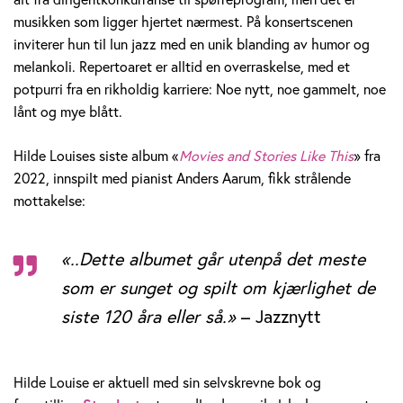
o
musikken som ligger hjertet nærmest. På konsertscenen
inviterer hun til lun jazz med en unik blanding av humor og
u
melankoli. Repertoaret er alltid en overraskelse, med et
i
potpurri fra en rikholdig karriere: Noe nytt, noe gammelt, noe
lånt og mye blått.
s
Hilde Louises siste album «
Movies and Stories Like This
» fra
e
2022, innspilt med pianist Anders Aarum, fikk strålende
A
mottakelse:
s
«..Dette albumet går utenpå det meste
b
som er sunget og spilt om kjærlighet de
j
siste 120 åra eller så.»
– Jazznytt
ø
r
Hilde Louise er aktuell med sin selvskrevne bok og