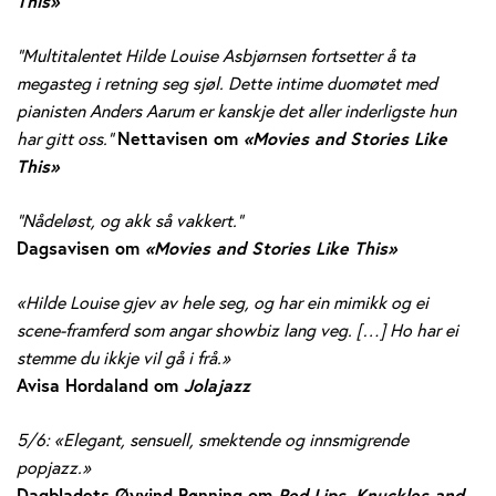
This»
”Multitalentet Hilde Louise Asbjørnsen fortsetter å ta
megasteg i retning seg sjøl. Dette intime duomøtet med
pianisten Anders Aarum er kanskje det aller inderligste hun
har gitt oss.”
Nettavisen om
«Movies and Stories Like
This»
”Nådeløst, og akk så vakkert.”
Dagsavisen om
«Movies and Stories Like This»
«Hilde Louise gjev av hele seg, og har ein mimikk og ei
scene-framferd som angar showbiz lang veg. […] Ho har ei
stemme du ikkje vil gå i frå.»
Avisa Hordaland om
Jolajazz
5/6: «Elegant, sensuell, smektende og innsmigrende
popjazz.»
Dagbladets Øyvind Rønning om
Red Lips, Knuckles and