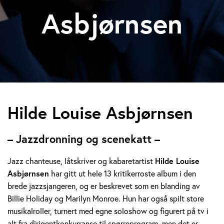
Asbjørnsen
H
Hilde Louise Asbjørnsen
i
– Jazzdronning og scenekatt –
l
Jazz chanteuse, låtskriver og kabaretartist
Hilde Louise
d
Asbjørnsen
har gitt ut hele 13 kritikerroste album i den
brede jazzsjangeren, og er beskrevet som en blanding av
e
Billie Holiday og Marilyn Monroe. Hun har også spilt store
L
musikalroller, turnert med egne soloshow og figurert på tv i
alt fra dirigentkonkurranse til spørreprogram, men det er