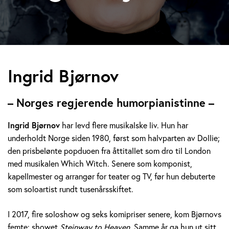
I
Ingrid Bjørnov
n
– Norges regjerende humorpianistinne –
g
Ingrid Bjørnov
har levd flere musikalske liv. Hun har
r
underholdt Norge siden 1980, først som halvparten av Dollie;
den prisbelønte popduoen fra åttitallet som dro til London
i
med musikalen Which Witch. Senere som komponist,
d
kapellmester og arrangør for teater og TV, før hun debuterte
som soloartist rundt tusenårsskiftet.
B
I 2017, fire soloshow og seks komipriser senere, kom Bjørnovs
j
femte: showet
Steinway to Heaven.
Samme år ga hun ut sitt