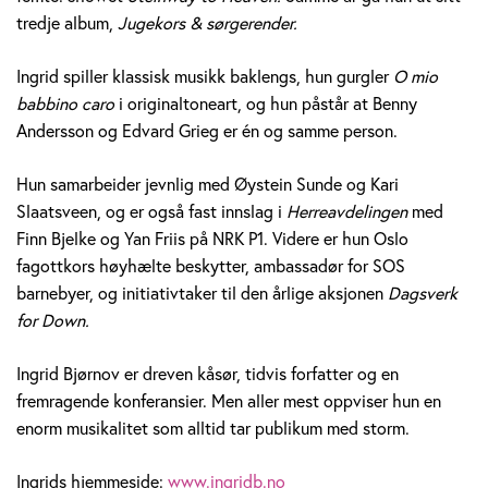
ø
tredje album,
Jugekors & sørgerender.
r
Ingrid spiller klassisk musikk baklengs, hun gurgler
O mio
babbino caro
i originaltoneart, og hun påstår at Benny
n
Andersson og Edvard Grieg er én og samme person.
o
Hun samarbeider jevnlig med Øystein Sunde og Kari
v
Slaatsveen, og er også fast innslag i
Herreavdelingen
med
Finn Bjelke og Yan Friis på NRK P1. Videre er hun Oslo
fagottkors høyhælte beskytter, ambassadør for SOS
barnebyer, og initiativtaker til den årlige aksjonen
Dagsverk
for Down.
Ingrid Bjørnov er dreven kåsør, tidvis forfatter og en
fremragende konferansier. Men aller mest oppviser hun en
enorm musikalitet som alltid tar publikum med storm.
Ingrids hjemmeside:
www.ingridb.no