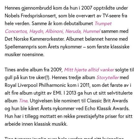
i
Hennes gjennombrudd kom da hun i 2007 opptrådte under
Nobels Fredspriskonsert, som ble overvært av TV-seere fra
n
hele verden. Samme år kom debutalbumet
Trumpet
g
Concertos, Haydn, Albinoni, Neruda, Hummel
sammen med
Det Norske Kammerorkester. Albumet belønnet henne med
H
Spellemannpris som Årets nykommer – som første klassiske
musiker noensinne.
e
l
Tines andre album fra 2009,
Mitt hjerte alltid vanker
solgte til
gull på kun tre uker(!). Hennes tredje album
Storyteller
med
s
Royal Liverpool Philharmonic kom i 2011, som det første av i
e
alt fire album utgitt av EMI. I 2013 ga hun ut sitt selvtitulerte
album
Tine
. Utgivelsen ble nominert til Classic Brit Awards
t
og hun ble kåret Årets nykommer ved Echo Klassik Awards.
Hun har i tillegg mottatt en rekke prestisjefylte priser for sitt
h
arbeide innen klassisk musikk.
Tine turnerer jevnlig over hele verden med sitt kvinnelige