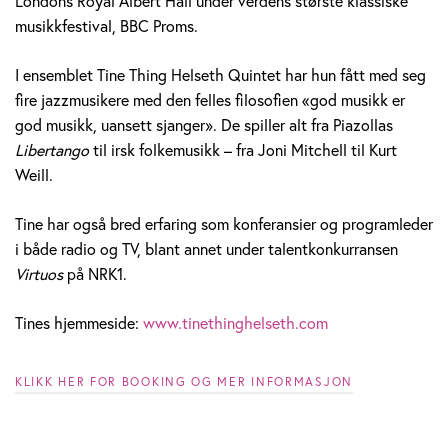
Londons Royal Albert Hall under verdens største klassiske
musikkfestival, BBC Proms.
I ensemblet Tine Thing Helseth Quintet har hun fått med seg
fire jazzmusikere med den felles filosofien «god musikk er
god musikk, uansett sjanger». De spiller alt fra Piazollas
Libertango
til irsk folkemusikk – fra Joni Mitchell til Kurt
Weill.
Tine har også bred erfaring som konferansier og programleder
i både radio og TV, blant annet under talentkonkurransen
Virtuos
på NRK1.
Tines hjemmeside:
www.tinethinghelseth.com
KLIKK HER FOR BOOKING OG MER INFORMASJON