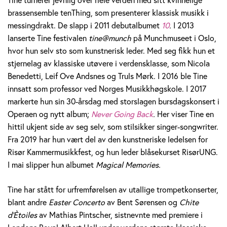
brassensemble tenThing, som presenterer klassisk musikk i
messingdrakt. De slapp i 2011 debutalbumet
10
.
I 2013
lanserte Tine festivalen
tine@munch
på Munchmuseet i Oslo,
hvor hun selv sto som kunstnerisk leder. Med seg fikk hun et
stjernelag av klassiske utøvere i verdensklasse, som Nicola
Benedetti, Leif Ove Andsnes og Truls Mørk. I 2016 ble Tine
innsatt som professor ved Norges Musikkhøgskole. I 2017
markerte hun sin 30-årsdag med storslagen bursdagskonsert i
Operaen og nytt album;
Never Going Back
.
Her viser Tine en
hittil ukjent side av seg selv, som stilsikker singer-songwriter.
Fra 2019 har hun vært del av den kunstneriske ledelsen for
Risør Kammermusikkfest, og hun leder blåsekurset RisørUNG.
I mai slipper hun albumet
Magical Memories.
Tine har stått for urfremførelsen av utallige trompetkonserter,
blant andre
Easter Concerto
av Bent Sørensen og
Chite
d’Ètoiles
av Mathias Pintscher, sistnevnte med premiere i