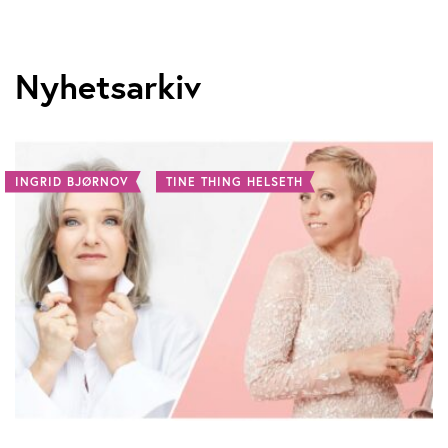
Nyhetsarkiv
INGRID BJØRNOV
TINE THING HELSETH