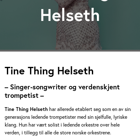
Helseth
T
Tine Thing Helseth
i
– Singer-songwriter og verdenskjent
n
trompetist –
e
Tine Thing Helseth
har allerede etablert seg som en av sin
generasjons ledende trompetister med sin sjelfulle, lyriske
T
klang. Hun har vært solist i ledende orkestre over hele
h
verden, i tillegg til alle de store norske orkestrene.