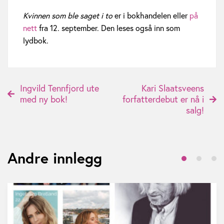
e
Kvinnen som ble saget i to
er i bokhandelen eller
på
nett
fra 12. september. Den leses også inn som
r
lydbok.
e
r
P
Ingvild Tennfjord ute
Kari Slaatsveens
s
med ny bok!
forfatterdebut er nå i
o
salg!
o
s
m
t
f
Andre innlegg
n
o
a
r
v
f