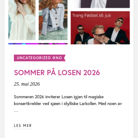
i
a
g
t
a
t
t
e
i
r
UNCATEGORIZED @NO
o
!
SOMMER PÅ LOSEN 2026
n
25. mai 2026
Sommeren 2026 inviterer Losen igjen til magiske
konsertkvelder ved sjøen i idylliske Larkollen. Med noen av
…
LES MER