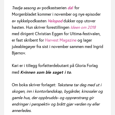
t
da
!
Tredje sesong av
podkastserien
for
s
Morgenbladet kommer i november og nye episoder
Velopod
av sykkelpodkasten
dukker opp utover
v
høsten. Hun skriver forestillingen
Ideen om 2018
med dirigent Christian Eggen for Ultima-festivalen,
e
er fast skribent for
Harvest Magazine
og lager
e
juleablegøyer fra sist i november sammen med Ingrid
Bjørnov.
n
Kari er i tillegg forfatterdebutant på Gloria Forlag
d
Kvinnen som ble saget i to
med
.
e
Om boka skriver forlaget:
Tekstene tar deg med ut i
b
skogen, inn i kontorlandskap, bygårder, kinosaler og
gamle hus, der oppbrudds- og opprørstrang gir
u
endringer i perspektiv og brått gjør verden ny eller
t
annerledes.