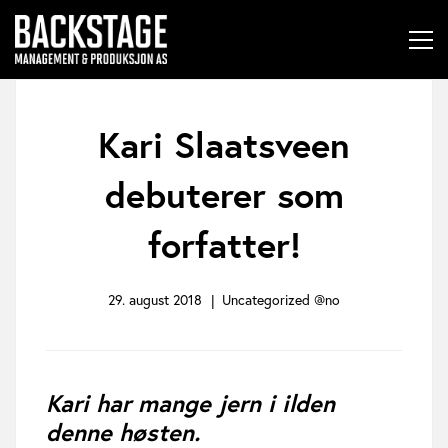
Kari Slaatsveen
K
a
debuterer som
r
forfatter!
i
S
29. august 2018
Uncategorized @no
l
a
Kari har mange jern i ilden
a
denne høsten.