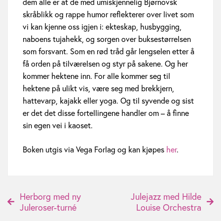
dem alle er at de med umiskjennelig Bjørnovsk
o
skråblikk og rappe humor reflekterer over livet som
vi kan kjenne oss igjen i: ekteskap, husbygging,
k
naboens tujahekk, og sorgen over buksestørrelsen
!
som forsvant. Som en rød tråd går lengselen etter å
få orden på tilværelsen og styr på sakene. Og her
kommer hektene inn. For alle kommer seg til
hektene på ulikt vis, være seg med brekkjern,
hattevarp, kajakk eller yoga. Og til syvende og sist
er det det disse fortellingene handler om – å finne
sin egen vei i kaoset.
Boken utgis via Vega Forlag og kan kjøpes
her
.
P
Herborg med ny
Julejazz med Hilde
Juleroser-turné
Louise Orchestra