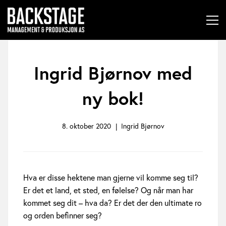
Ingrid Bjørnov med
I
n
ny bok!
g
8. oktober 2020
Ingrid Bjørnov
r
i
d
Hva er disse hektene man gjerne vil komme seg til?
Er det et land, et sted, en følelse? Og når man har
B
kommet seg dit – hva da? Er det der den ultimate ro
j
og orden befinner seg?