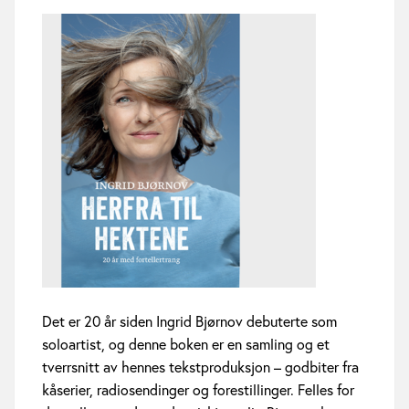
ø
r
n
o
v
m
e
d
n
Det er 20 år siden Ingrid Bjørnov debuterte som
soloartist, og denne boken er en samling og et
y
tverrsnitt av hennes tekstproduksjon – godbiter fra
b
kåserier, radiosendinger og forestillinger. Felles for