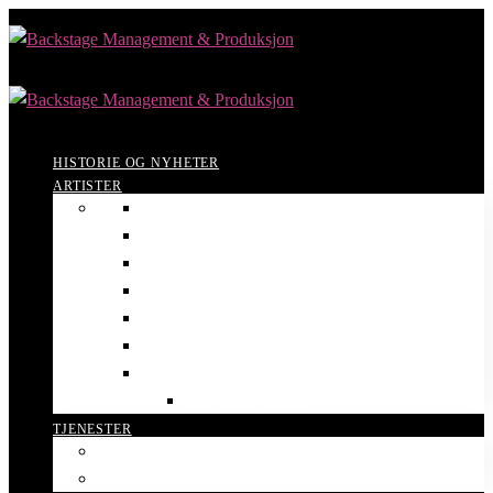
HISTORIE OG NYHETER
ARTISTER
Anne Grosvold
Atle Antonsen
Espen Beranek Holm
Hilde Louise Asbjørnsen
Ingrid Bjørnov
Ingrid Bjørnov og Øystein Sunde
Siri Nilsen
Tine Thing Helseth
TJENESTER
Våre konferansierer
Artistformidling