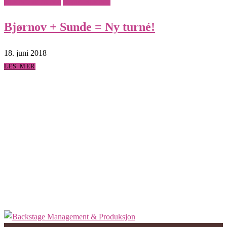
Bjørnov & Sunde
Ingrid Bjørnov
Bjørnov + Sunde = Ny turné!
18. juni 2018
LES MER
COPYRIGHT 2021 BACKSTAGE MANAGEMENT &
PRODUKSJON AS.
PERSONVERNERKLÆRING
WEB:
FLYT DESIGN